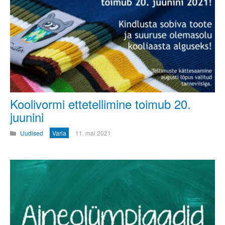
Koolivormi ettetellimine toimub 20.
juunini
Uudised
Varia
11. mai 2021