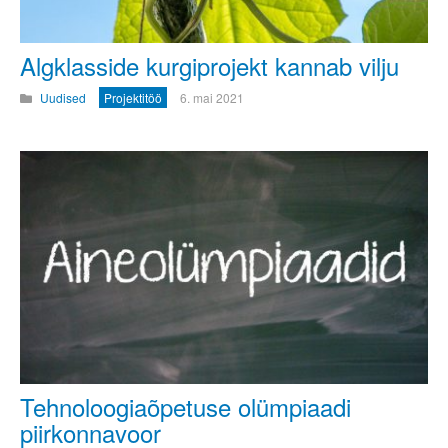
Algklasside kurgiprojekt kannab vilju
Uudised
Projektitöö
6. mai 2021
Tehnoloogiaõpetuse olümpiaadi
piirkonnavoor