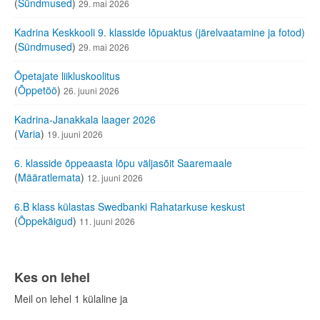
(
Sündmused
)
29. mai 2026
Kadrina Keskkooli 9. klasside lõpuaktus (järelvaatamine ja fotod)
(
Sündmused
)
29. mai 2026
Õpetajate liikluskoolitus
(
Õppetöö
)
26. juuni 2026
Kadrina-Janakkala laager 2026
(
Varia
)
19. juuni 2026
6. klasside õppeaasta lõpu väljasõit Saaremaale
(
Määratlemata
)
12. juuni 2026
6.B klass külastas Swedbanki Rahatarkuse keskust
(
Õppekäigud
)
11. juuni 2026
Kes on lehel
Meil on lehel 1 külaline ja