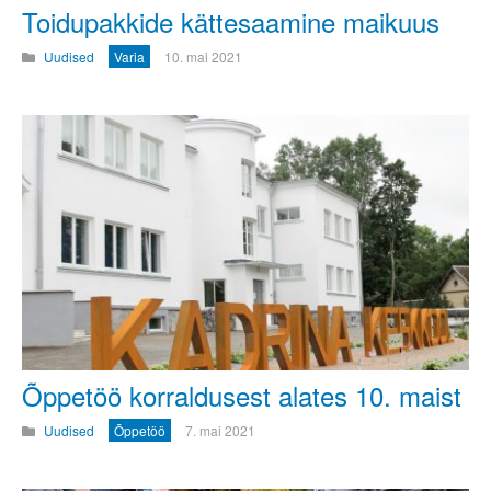
Toidupakkide kätte­saamine maikuus
Uudised
Varia
10. mai 2021
Õppetöö korraldusest alates 10. maist
Uudised
Õppetöö
7. mai 2021