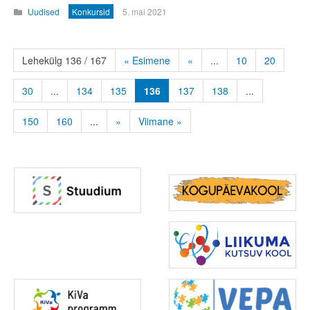
Uudised
Konkursid
5. mai 2021
Lehekülg 136 / 167
« Esimene
«
...
10
20
30
...
134
135
136
137
138
...
150
160
...
»
Viimane »