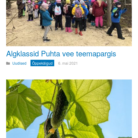
Algklassid Puhta vee teemapargis
Uudised
Õppekäigud
6. mai 2021