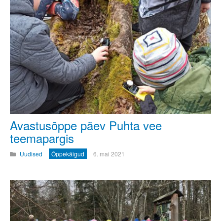
Avastusõppe päev Puhta vee
teemapargis
Uudised
Õppekäigud
6. mai 2021