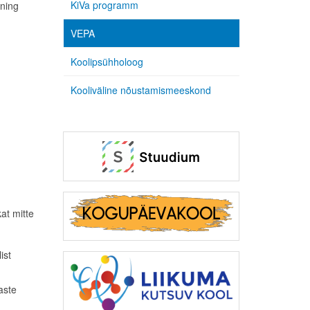
KiVa programm
 ning
VEPA
Koolipsühholoog
Kooliväline nõustamismeeskond
at mitte
ist
aste