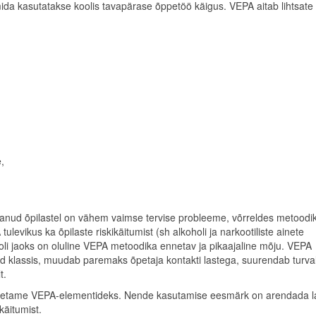
a kasutatakse koolis tavapärase õppetöö käigus. VEPA aitab lihtsate
,
anud õpilastel on vähem vaimse tervise probleeme, võrreldes metoodik
evikus ka õpilaste riskikäitumist (sh alkoholi ja narkootiliste ainete
kooli jaoks on oluline VEPA metoodika ennetav ja pikaajaline mõju. VEPA
eid klassis, muudab paremaks õpetaja kontakti lastega, suurendab turval
t.
metame VEPA-elementideks. Nende kasutamise eesmärk on arendada l
käitumist.