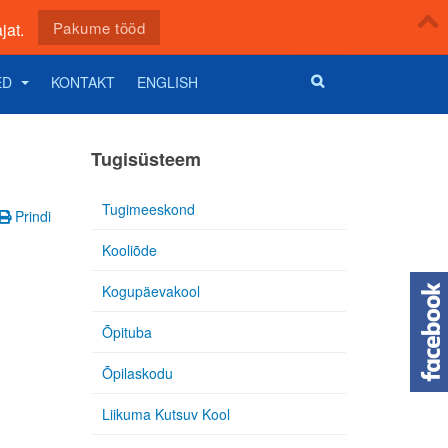
Pakume tööd
jat.
ED
KONTAKT
ENGLISH
Tugisüsteem
Tugimeeskond
Prindi
Kooliõde
Kogupäevakool
Õpituba
Õpilaskodu
Liikuma Kutsuv Kool