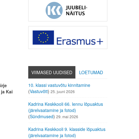
VIIMASED UUDISED
LOETUMAD
10. klassi vastuvõtu kinnitamine
irje
(
Vastuvõtt
)
 ja Kai
25. juuni 2026
Kadrina Keskkooli 66. lennu lõpuaktus
(järelvaatamine ja fotod)
(
Sündmused
)
29. mai 2026
Kadrina Keskkooli 9. klasside lõpuaktus
(järelvaatamine ja fotod)