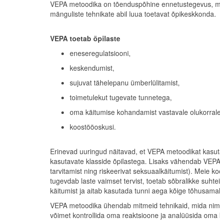
VEPA metoodika on tõenduspõhine ennetustegevus, mid
mänguliste tehnikate abil luua toetavat õpikeskkonda.
VEPA toetab õpilaste
eneseregulatsiooni,
keskendumist,
sujuvat tähelepanu ümberlülitamist,
toimetulekut tugevate tunnetega,
oma käitumise kohandamist vastavale olukorrale
koostööoskusi.
Erinevad uuringud näitavad, et VEPA metoodikat kasut
kasutavate klasside õpilastega. Lisaks vähendab VEPA tul
tarvitamist ning riskeerivat seksuaalkäitumist). Meie 
tugevdab laste vaimset tervist, toetab sõbralikke suht
käitumist ja aitab kasutada tunni aega kõige tõhusamal
VEPA metoodika ühendab mitmeid tehnikaid, mida ni
võimet kontrollida oma reaktsioone ja analüüsida oma 