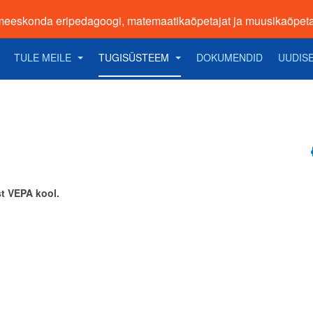
meeskonda eripedagoogi, matemaatikaõpetajat ja muusikaõpeta
TULE MEILE
TUGISÜSTEEM
DOKUMENDID
UUDIS
t VEPA kool.