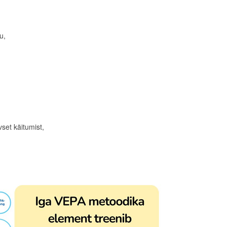
u,
vset käitumist,