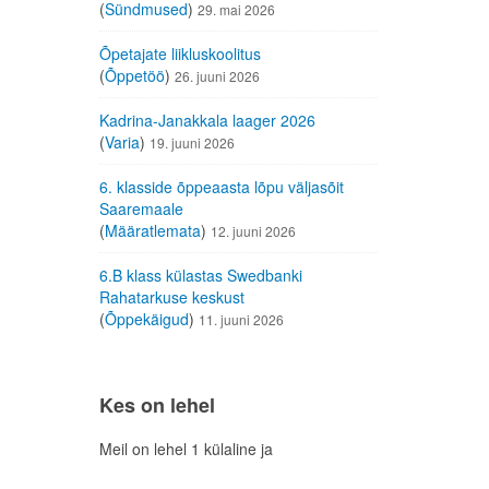
(
Sündmused
)
29. mai 2026
Õpetajate liikluskoolitus
(
Õppetöö
)
26. juuni 2026
Kadrina-Janakkala laager 2026
(
Varia
)
19. juuni 2026
6. klasside õppeaasta lõpu väljasõit
Saaremaale
(
Määratlemata
)
12. juuni 2026
6.B klass külastas Swedbanki
Rahatarkuse keskust
(
Õppekäigud
)
11. juuni 2026
Kes on lehel
Meil on lehel 1 külaline ja