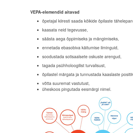
VEPA-elemendid aitavad
õpetajal kiiresti saada kõikide õpilaste tähelepan
kaasata neid tegevusse,
säästa aega õppimiseks ja mängimiseks,
ennetada ebasobiva käitumise ilminguid,
soodustada sotisaalsete oskuste arengud,
tagada psühholoogilist turvalisust,
õpilastel märgata ja tunnustada kaaslaste positii
võtta suuremat vastutust,
üheskoos pingutada eesmärgi nimel.