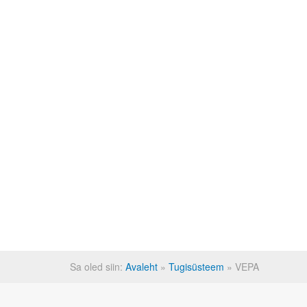
Sa oled siin:
Avaleht
»
Tugisüsteem
»
VEPA