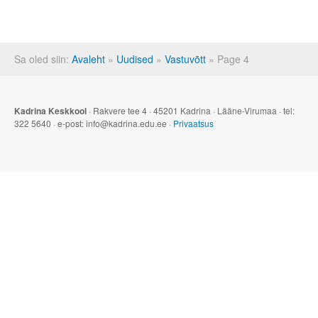
Sa oled siin:
Avaleht
»
Uudised
»
Vastuvõtt
»
Page 4
Kadrina Keskkool
· Rakvere tee 4 · 45201 Kadrina · Lääne-Virumaa · tel:
322 5640 · e-post: info@kadrina.edu.ee ·
Privaatsus