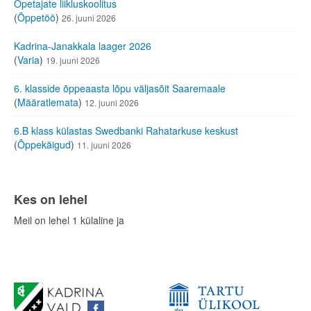
Õpetajate liikluskoolitus
(
Õppetöö
)
26. juuni 2026
Kadrina-Janakkala laager 2026
(
Varia
)
19. juuni 2026
6. klasside õppeaasta lõpu väljasõit Saaremaale
(
Määratlemata
)
12. juuni 2026
6.B klass külastas Swedbanki Rahatarkuse keskust
(
Õppekäigud
)
11. juuni 2026
Kes on lehel
Meil on lehel 1 külaline ja