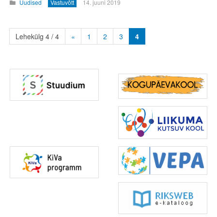
Uudised
Vastuvõtt
14. juuni 2019
Lehekülg 4 / 4
«
1
2
3
4