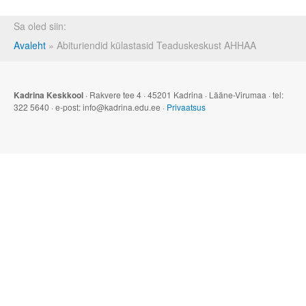
Sa oled siin:
Avaleht
»
Abituriendid külastasid Teaduskeskust AHHAA
Kadrina Keskkool
· Rakvere tee 4 · 45201 Kadrina · Lääne-Virumaa · tel:
322 5640 · e-post: info@kadrina.edu.ee ·
Privaatsus