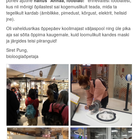
põnev ajutine
näitus “Ahhaa, foobiad!”
erinevatest foobiatest,
kus nii mõnigi õpilastest sai kogemuslikult teada, mida ta
tegelikult kardab (ämblikke, pimedust, kõrgust, elektrit, helisid
jne).
Oli vaheldusrikas õppepäev koolimajast väljaspool ning üle pika
aja sai sõita õppima kaugemale, kuid loomulikult kandes maski
ja järgides teisi piiranguid!
Siret Pung,
bioloogiaõpetaja