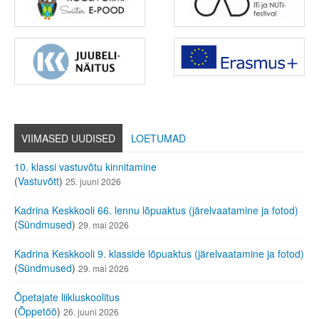
VIIMASED UUDISED
LOETUMAD
10. klassi vastuvõtu kinnitamine
(
Vastuvõtt
)
25. juuni 2026
Kadrina Keskkooli 66. lennu lõpuaktus (järelvaatamine ja fotod)
(
Sündmused
)
29. mai 2026
Kadrina Keskkooli 9. klasside lõpuaktus (järelvaatamine ja fotod)
(
Sündmused
)
29. mai 2026
Õpetajate liikluskoolitus
(
Õppetöö
)
26. juuni 2026