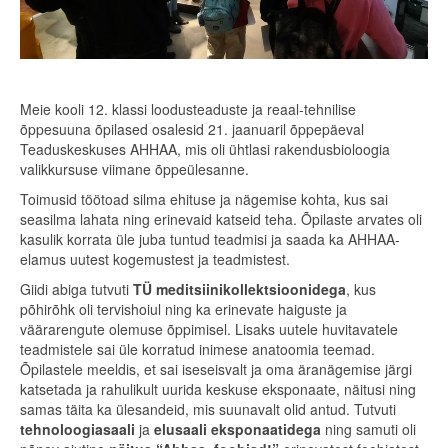
Meie kooli 12. klassi loodusteaduste ja reaal-tehnilise
õppesuuna õpilased osalesid 21. jaanuaril õppepäeval
Teaduskeskuses AHHAA, mis oli ühtlasi rakendusbioloogia
valikkursuse viimane õppeülesanne.
Toimusid töötoad silma ehituse ja nägemise kohta, kus sai
seasilma lahata ning erinevaid katseid teha. Õpilaste arvates oli
kasulik korrata üle juba tuntud teadmisi ja saada ka AHHAA-
elamus uutest kogemustest ja teadmistest.
Giidi abiga tutvuti
TÜ meditsiinikollektsioonidega
, kus
põhirõhk oli tervishoiul ning ka erinevate haiguste ja
väärarengute olemuse õppimisel. Lisaks uutele huvitavatele
teadmistele sai üle korratud inimese anatoomia teemad.
Õpilastele meeldis, et sai iseseisvalt ja oma äranägemise järgi
katsetada ja rahulikult uurida keskuse eksponaate, näitusi ning
samas täita ka ülesandeid, mis suunavalt olid antud. Tutvuti
tehnoloogiasaali
ja
elusaali eksponaatidega
ning samuti oli