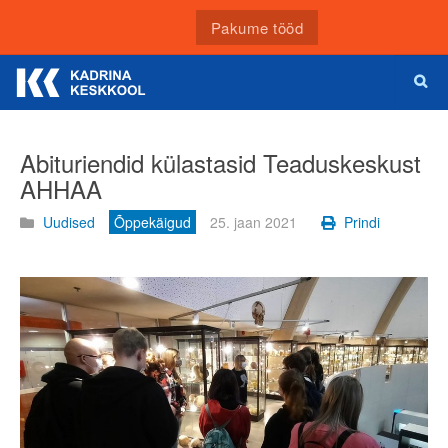
Pakume tööd
Abituriendid külastasid Teaduskeskust
AHHAA
Uudised
Õppekäigud
25. jaan 2021
Prindi